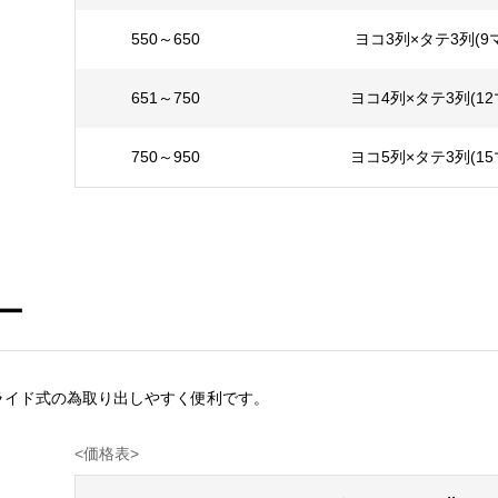
550～650
ヨコ3列×タテ3列(9
651～750
ヨコ4列×タテ3列(12
750～950
ヨコ5列×タテ3列(15
ー
ライド式の為取り出しやすく便利です。
<価格表> ※消費税