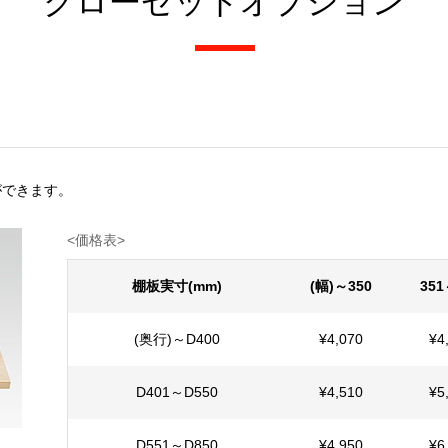
クローゼットオプション
ができます。
<価格表> ※消費税
棚板実寸(mm)
(幅)～350
351
(奥行)～D400
¥4,070
¥4
D401～D550
¥4,510
¥5
D551～D850
¥4,950
¥6